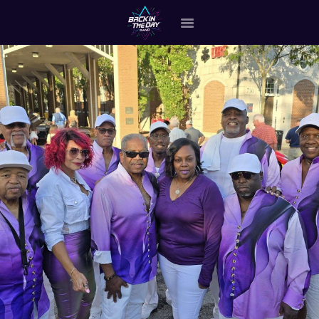
HOME
ABOUT THE BAND
OUR BAND MEMBERS
GALLERY
MERCHANDISE
OUR EVENTS
ALL EVENTS VIDEO
CONTACT