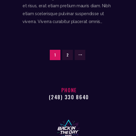
et risus, erat etiam pretium mauris diam. Nibh
etiam scelerisque pulvinar suspendisse ut
viverra. Viverra curabitur placerat omnis…
POSTS
PAGE
1
PAGE
2
>
PAGINATION
PHONE
(248) 330 8640