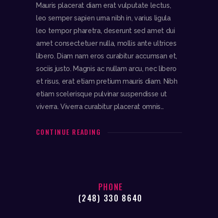
Mauris placerat diam erat vulputate lectus,
leo semper sapien urna nibh in, varius ligula
leo tempor pharetra, deserunt sed amet dui
amet consectetuer nulla, mollis ante ultrices
libero. Diam nam eros curabitur accumsan et,
sociis justo. Magnis ac nullam arcu, nec libero
et risus, erat etiam pretium mauris diam. Nibh
etiam scelerisque pulvinar suspendisse ut
viverra. Viverra curabitur placerat omnis…
CONTINUE READING
PHONE
(248) 330 8640