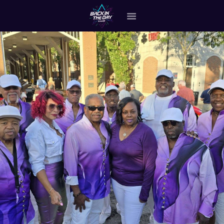
HOME
ABOUT THE BAND
OUR BAND MEMBERS
GALLERY
MERCHANDISE
OUR EVENTS
ALL EVENTS VIDEO
CONTACT